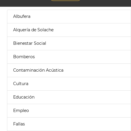
Albufera
Alquería de Solache
Bienestar Social
Bomberos
Contaminación Acústica
Cultura
Educación
Empleo
Fallas