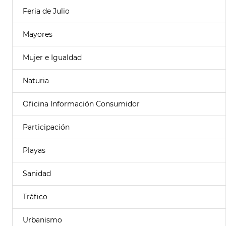
Feria de Julio
Mayores
Mujer e Igualdad
Naturia
Oficina Información Consumidor
Participación
Playas
Sanidad
Tráfico
Urbanismo