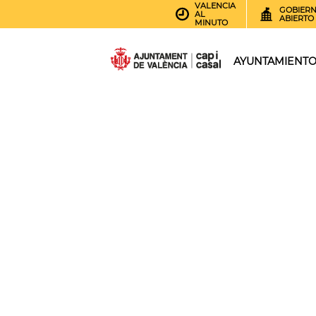
VALENCIA
GOBIER
AL
ABIERTO
MINUTO
AYUNTAMIENT