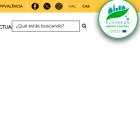
PPVALÈNCIA
VAL
CAS
CTUALIDAD