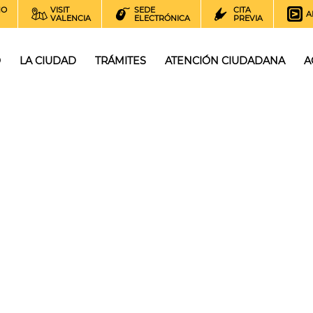
NO
VISIT
SEDE
CITA
A
VALENCIA
ELECTRÓNICA
PREVIA
O
LA CIUDAD
TRÁMITES
ATENCIÓN CIUDADANA
A