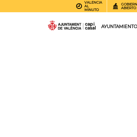
VALENCIA
GOBIER
AL
ABIERTO
MINUTO
AYUNTAMIENT