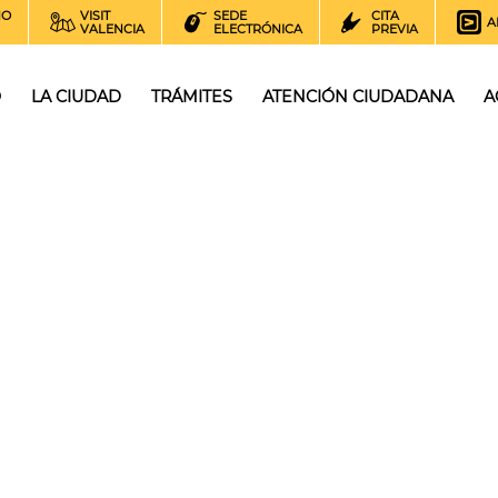
NO
VISIT
SEDE
CITA
A
VALENCIA
ELECTRÓNICA
PREVIA
O
LA CIUDAD
TRÁMITES
ATENCIÓN CIUDADANA
A