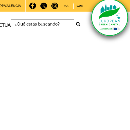
PPVALÈNCIA
VAL
CAS
CTUALIDAD