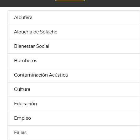
Albufera
Alquería de Solache
Bienestar Social
Bomberos
Contaminación Acústica
Cultura
Educación
Empleo
Fallas