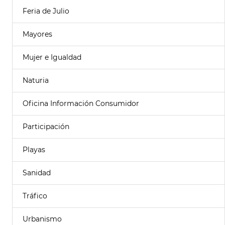
Feria de Julio
Mayores
Mujer e Igualdad
Naturia
Oficina Información Consumidor
Participación
Playas
Sanidad
Tráfico
Urbanismo