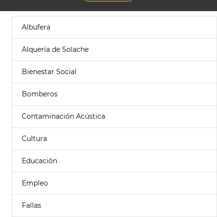
Albufera
Alquería de Solache
Bienestar Social
Bomberos
Contaminación Acústica
Cultura
Educación
Empleo
Fallas