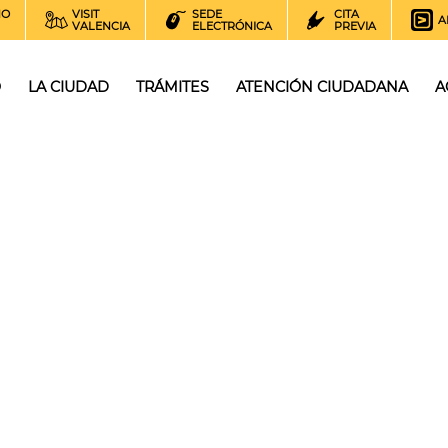
NO
VISIT
SEDE
CITA
A
VALENCIA
ELECTRÓNICA
PREVIA
O
LA CIUDAD
TRÁMITES
ATENCIÓN CIUDADANA
A