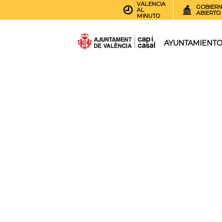
VALENCIA
GOBIER
AL
ABIERTO
MINUTO
AYUNTAMIENT