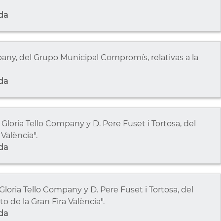
da
any, del Grupo Municipal Compromís, relativas a la
da
oria Tello Company y D. Pere Fuset i Tortosa, del
València".
da
oria Tello Company y D. Pere Fuset i Tortosa, del
 de la Gran Fira València".
da