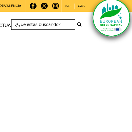
PPVALÈNCIA
VAL
CAS
CTUALIDAD