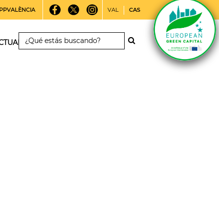
PPVALÈNCIA
VAL
CAS
CTUALIDAD