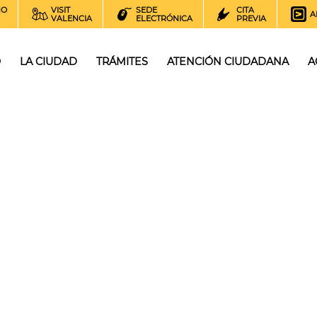
NO
VISIT
SEDE
CITA
A
VALENCIA
ELECTRÓNICA
PREVIA
O
LA CIUDAD
TRÁMITES
ATENCIÓN CIUDADANA
A