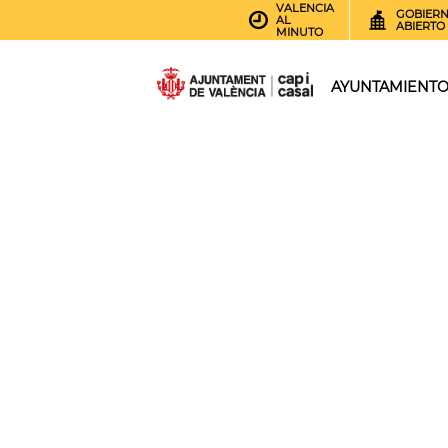
VALENCIA
GOBIER
AL
ABIERTO
MINUTO
AYUNTAMIENT