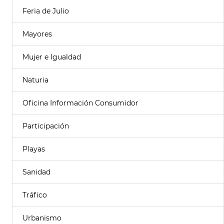
Feria de Julio
Mayores
Mujer e Igualdad
Naturia
Oficina Información Consumidor
Participación
Playas
Sanidad
Tráfico
Urbanismo