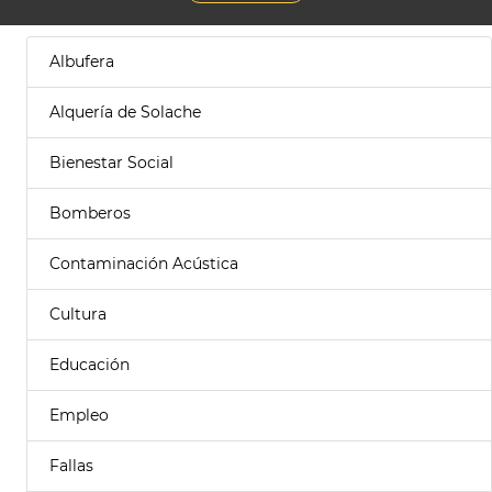
Albufera
Alquería de Solache
Bienestar Social
Bomberos
Contaminación Acústica
Cultura
Educación
Empleo
Fallas