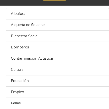
Albufera
Alquería de Solache
Bienestar Social
Bomberos
Contaminación Acústica
Cultura
Educación
Empleo
Fallas