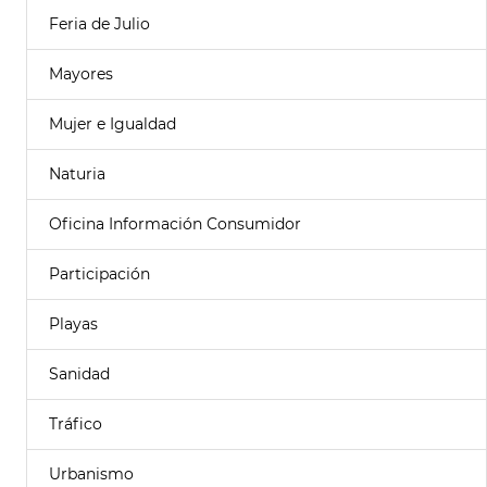
Feria de Julio
Mayores
Mujer e Igualdad
Naturia
Oficina Información Consumidor
Participación
Playas
Sanidad
Tráfico
Urbanismo