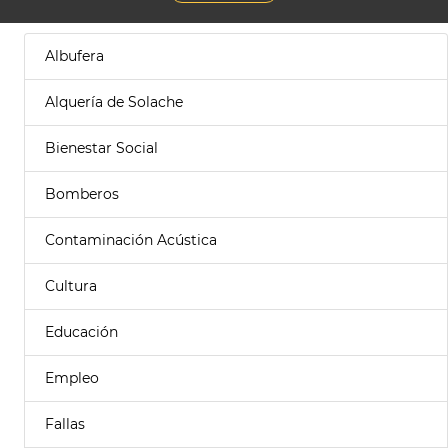
Albufera
Alquería de Solache
Bienestar Social
Bomberos
Contaminación Acústica
Cultura
Educación
Empleo
Fallas