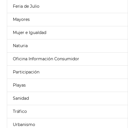
Feria de Julio
Mayores
Mujer e Igualdad
Naturia
Oficina Información Consumidor
Participación
Playas
Sanidad
Tráfico
Urbanismo