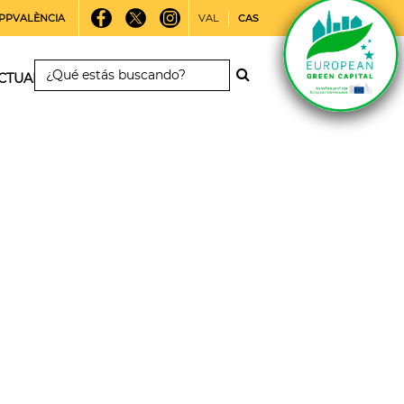
PPVALÈNCIA
VAL
CAS
CTUALIDAD