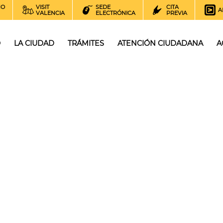
NO
VISIT
SEDE
CITA
A
VALENCIA
ELECTRÓNICA
PREVIA
O
LA CIUDAD
TRÁMITES
ATENCIÓN CIUDADANA
A