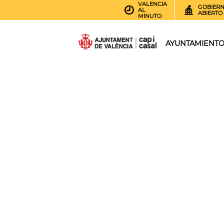
VALENCIA
GOBIER
AL
ABIERTO
MINUTO
AYUNTAMIENT