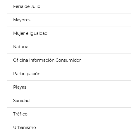
Feria de Julio
Mayores
Mujer e Igualdad
Naturia
Oficina Información Consumidor
Participación
Playas
Sanidad
Tráfico
Urbanismo