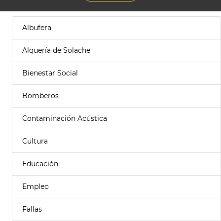
Albufera
Alquería de Solache
Bienestar Social
Bomberos
Contaminación Acústica
Cultura
Educación
Empleo
Fallas