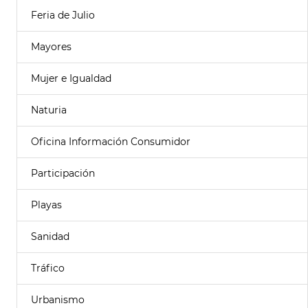
Feria de Julio
Mayores
Mujer e Igualdad
Naturia
Oficina Información Consumidor
Participación
Playas
Sanidad
Tráfico
Urbanismo