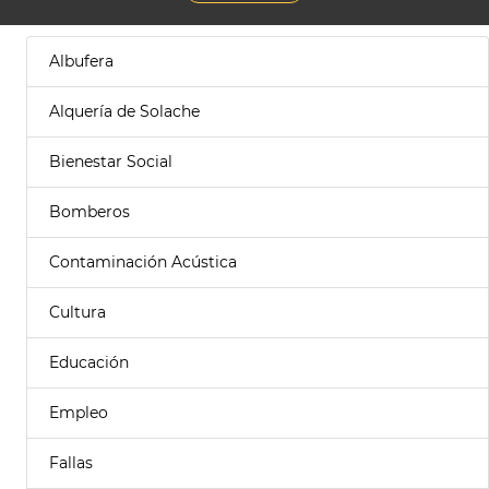
Albufera
Alquería de Solache
Bienestar Social
Bomberos
Contaminación Acústica
Cultura
Educación
Empleo
Fallas