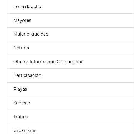
Feria de Julio
Mayores
Mujer e Igualdad
Naturia
Oficina Información Consumidor
Participación
Playas
Sanidad
Tráfico
Urbanismo