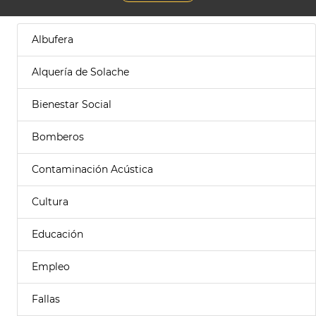
Albufera
Alquería de Solache
Bienestar Social
Bomberos
Contaminación Acústica
Cultura
Educación
Empleo
Fallas