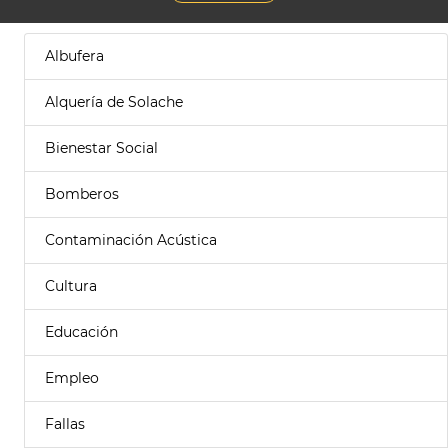
Albufera
Alquería de Solache
Bienestar Social
Bomberos
Contaminación Acústica
Cultura
Educación
Empleo
Fallas