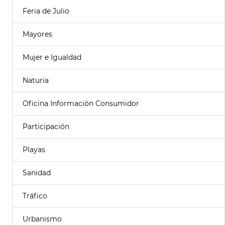
Feria de Julio
Mayores
Mujer e Igualdad
Naturia
Oficina Información Consumidor
Participación
Playas
Sanidad
Tráfico
Urbanismo