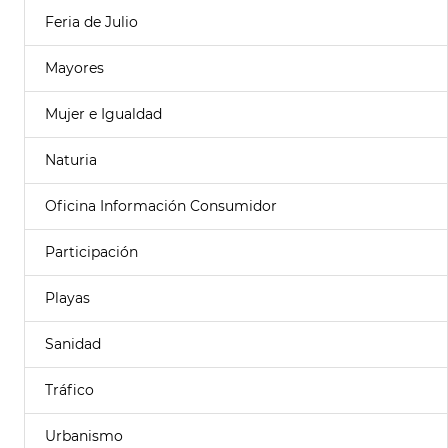
Feria de Julio
Mayores
Mujer e Igualdad
Naturia
Oficina Información Consumidor
Participación
Playas
Sanidad
Tráfico
Urbanismo