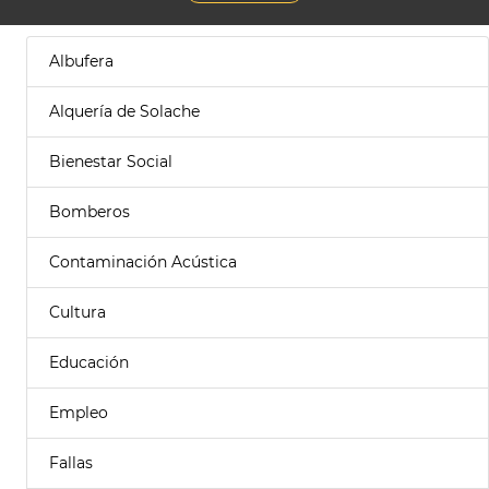
Albufera
Alquería de Solache
Bienestar Social
Bomberos
Contaminación Acústica
Cultura
Educación
Empleo
Fallas