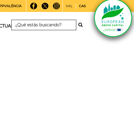
PPVALÈNCIA
VAL
CAS
CTUALIDAD