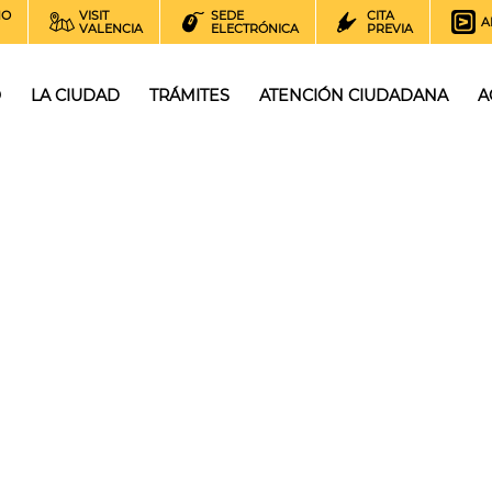
NO
VISIT
SEDE
CITA
A
VALENCIA
ELECTRÓNICA
PREVIA
O
LA CIUDAD
TRÁMITES
ATENCIÓN CIUDADANA
A