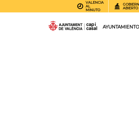
VALENCIA
GOBIER
AL
ABIERTO
MINUTO
AYUNTAMIENT