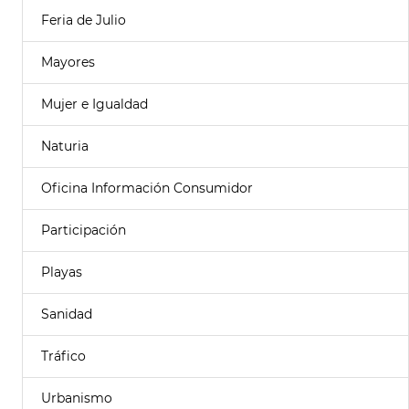
Feria de Julio
Mayores
Mujer e Igualdad
Naturia
Oficina Información Consumidor
Participación
Playas
Sanidad
Tráfico
Urbanismo