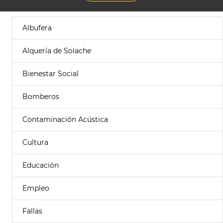
Albufera
Alquería de Solache
Bienestar Social
Bomberos
Contaminación Acústica
Cultura
Educación
Empleo
Fallas