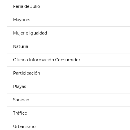
Feria de Julio
Mayores
Mujer e Igualdad
Naturia
Oficina Información Consumidor
Participación
Playas
Sanidad
Tráfico
Urbanismo