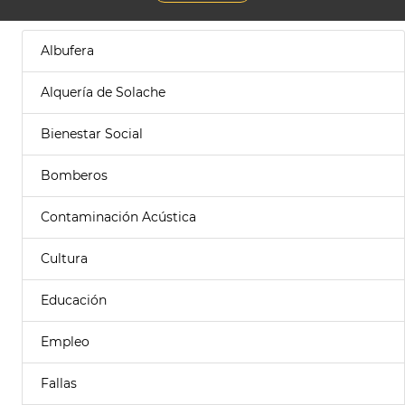
Albufera
Alquería de Solache
Bienestar Social
Bomberos
Contaminación Acústica
Cultura
Educación
Empleo
Fallas