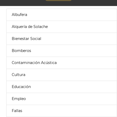
Albufera
Alquería de Solache
Bienestar Social
Bomberos
Contaminación Acústica
Cultura
Educación
Empleo
Fallas