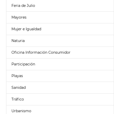
Feria de Julio
Mayores
Mujer e Igualdad
Naturia
Oficina Información Consumidor
Participación
Playas
Sanidad
Tráfico
Urbanismo