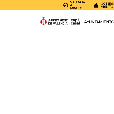
VALENCIA
GOBIER
AL
ABIERTO
MINUTO
AYUNTAMIENT