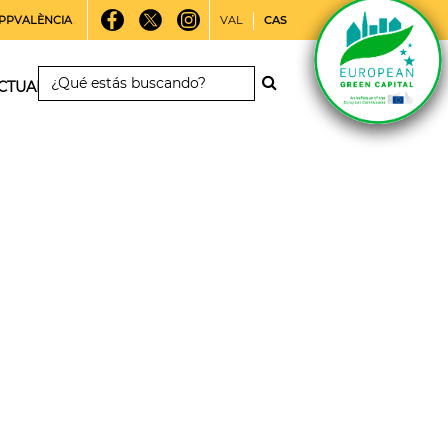
PPVALÈNCIA
VAL
CAS
CTUALIDAD