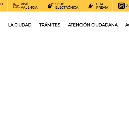
NO
VISIT
SEDE
CITA
A
VALENCIA
ELECTRÓNICA
PREVIA
O
LA CIUDAD
TRÁMITES
ATENCIÓN CIUDADANA
A