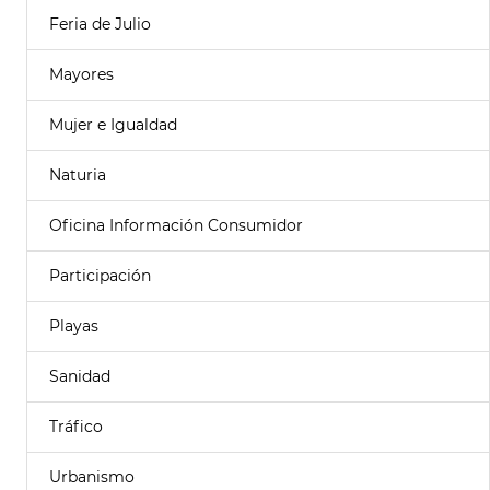
Feria de Julio
Mayores
Mujer e Igualdad
Naturia
Oficina Información Consumidor
Participación
Playas
Sanidad
Tráfico
Urbanismo