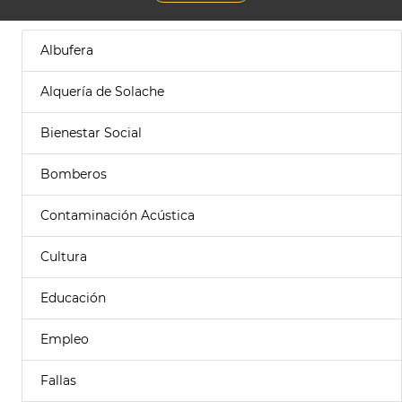
Albufera
Alquería de Solache
Bienestar Social
Bomberos
Contaminación Acústica
Cultura
Educación
Empleo
Fallas