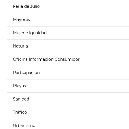
Feria de Julio
Mayores
Mujer e Igualdad
Naturia
Oficina Información Consumidor
Participación
Playas
Sanidad
Tráfico
Urbanismo