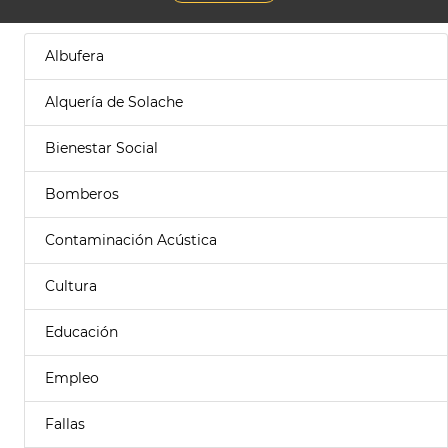
Albufera
Alquería de Solache
Bienestar Social
Bomberos
Contaminación Acústica
Cultura
Educación
Empleo
Fallas