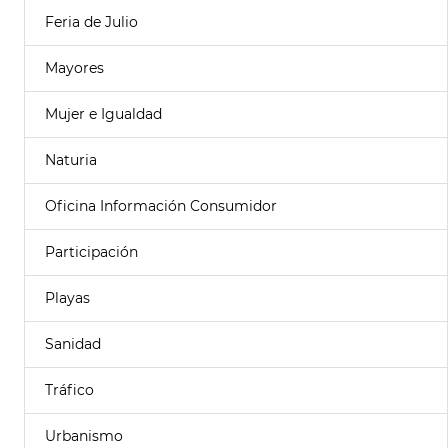
Feria de Julio
Mayores
Mujer e Igualdad
Naturia
Oficina Información Consumidor
Participación
Playas
Sanidad
Tráfico
Urbanismo