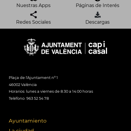
Nuestras Apps
Páginas de Interés
Redes Sociales
Descargas
Plaça de l'Ajuntament nº 1
46002 València
Horarios: lunes a viernes de 8:30 a 14:00 horas
Teléfono: 963 52 54 78
Ayuntamiento
La ciudad