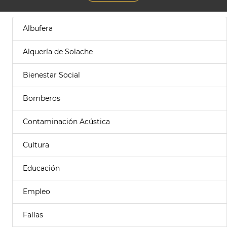
Albufera
Alquería de Solache
Bienestar Social
Bomberos
Contaminación Acústica
Cultura
Educación
Empleo
Fallas