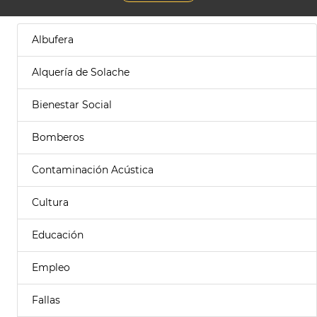
Albufera
Alquería de Solache
Bienestar Social
Bomberos
Contaminación Acústica
Cultura
Educación
Empleo
Fallas