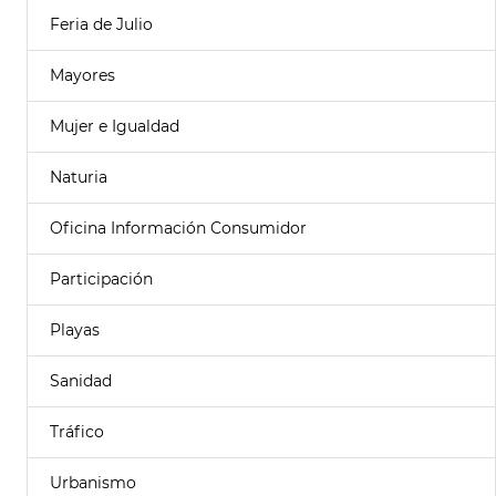
Feria de Julio
Mayores
Mujer e Igualdad
Naturia
Oficina Información Consumidor
Participación
Playas
Sanidad
Tráfico
Urbanismo