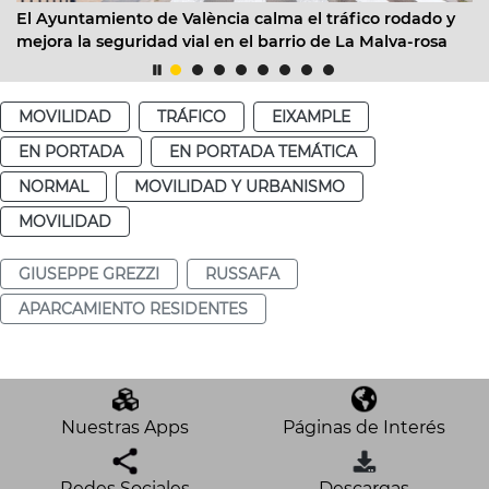
El Ayuntamiento de València calma el tráfico rodado y
EM
mejora la seguridad vial en el barrio de La Malva-rosa
fac
12 
MOVILIDAD
TRÁFICO
EIXAMPLE
EN PORTADA
EN PORTADA TEMÁTICA
NORMAL
MOVILIDAD Y URBANISMO
MOVILIDAD
GIUSEPPE GREZZI
RUSSAFA
APARCAMIENTO RESIDENTES
Nuestras Apps
Páginas de Interés
Redes Sociales
Descargas