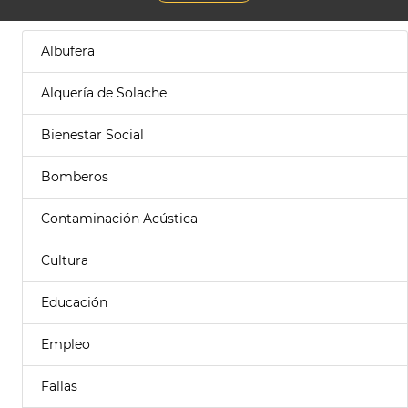
Albufera
Alquería de Solache
Bienestar Social
Bomberos
Contaminación Acústica
Cultura
Educación
Empleo
Fallas