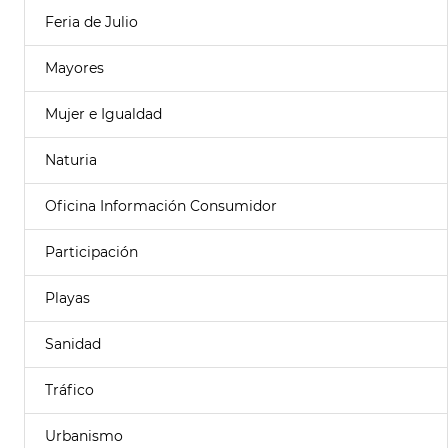
Feria de Julio
Mayores
Mujer e Igualdad
Naturia
Oficina Información Consumidor
Participación
Playas
Sanidad
Tráfico
Urbanismo