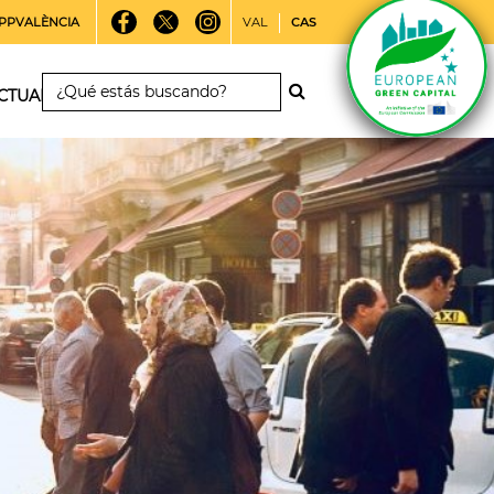
PPVALÈNCIA
VAL
CAS
CTUALIDAD