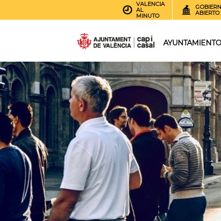
VALENCIA
GOBIER
AL
ABIERTO
MINUTO
AYUNTAMIENT