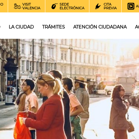
NO
VISIT
SEDE
CITA
A
VALENCIA
ELECTRÓNICA
PREVIA
O
LA CIUDAD
TRÁMITES
ATENCIÓN CIUDADANA
A