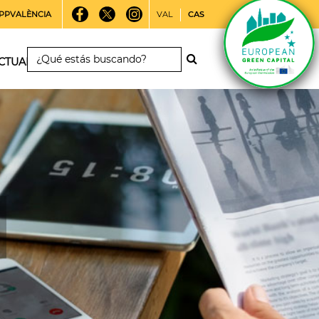
PPVALÈNCIA
VAL
CAS
CTUALIDAD