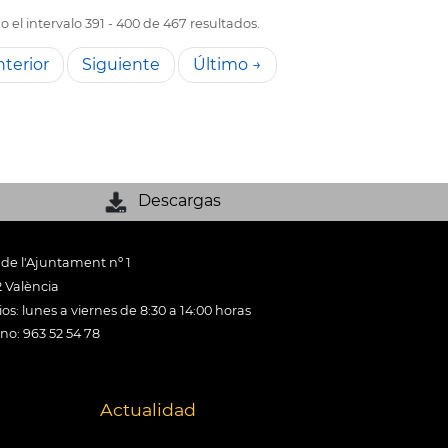
 el intervalo 391 - 400 de 467 resultados.
terior
Siguiente
Último →
Descargas
 de l'Ajuntament nº 1
 València
os: lunes a viernes de 8:30 a 14:00 horas
ono: 963 52 54 78
Actualidad