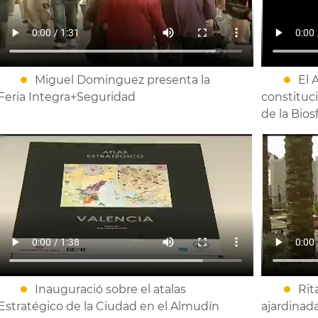
Miguel Dominguez presenta la
El 
Feria Integra+Seguridad
constituc
de la Bios
Inauguració sobre el atalas
Rit
Estratégico de la Ciudad en el Almudín
ajardinad