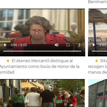
Benimam
El Ateneo Mercantil distingue al
Rit
Ayuntamiento como Socio de Honor de la
recogen l
entidad
manos de 