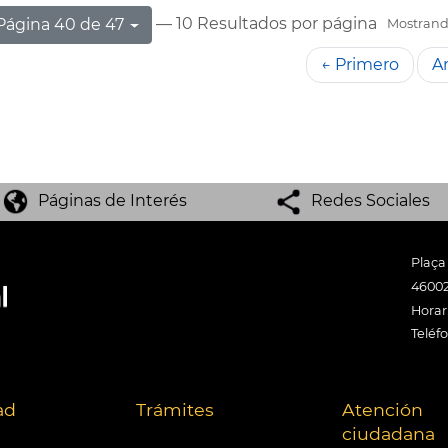
— 10 Resultados por página
Página 40 de 47
Mostrando
← Primero
An
Páginas de Interés
Redes Sociales
Plaça
46002
Horari
Teléf
ad
Trámites
Atención
ciudadana