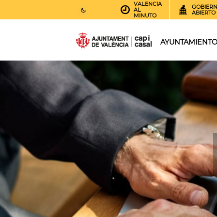
VALENCIA
GOBIER
AL
ABIERTO
MINUTO
25
AEMET.GRADOS
AYUNTAMIENT