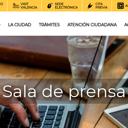
NO
VISIT
SEDE
CITA
A
VALENCIA
ELECTRÓNICA
PREVIA
O
LA CIUDAD
TRÁMITES
ATENCIÓN CIUDADANA
A
Sala de prensa