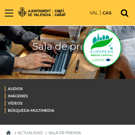
VAL
CAS
Sala de prensa
AUDIOS
IMÁGENES
VÍDEOS
BÚSQUEDA MULTIMEDIA
ACTUALIDAD
SALA DE PRENSA