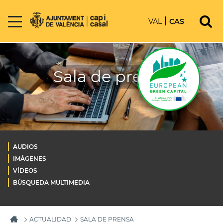
VAL
CAS
Sala de prensa
AUDIOS
IMÁGENES
VÍDEOS
BÚSQUEDA MULTIMEDIA
ACTUALIDAD
SALA DE PRENSA