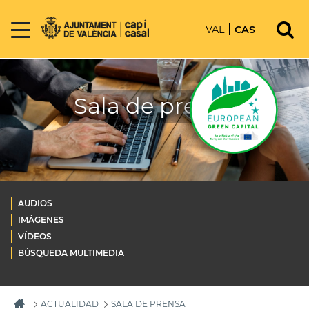
VAL
CAS
Sala de prensa
AUDIOS
IMÁGENES
VÍDEOS
BÚSQUEDA MULTIMEDIA
ACTUALIDAD
SALA DE PRENSA