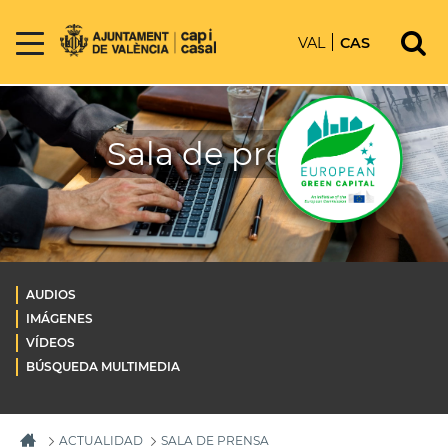
VAL
CAS
Sala de prensa
AUDIOS
IMÁGENES
VÍDEOS
BÚSQUEDA MULTIMEDIA
ACTUALIDAD
SALA DE PRENSA