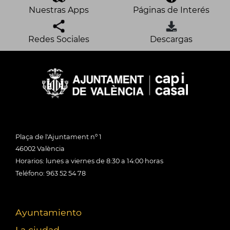
Nuestras Apps
Páginas de Interés
Redes Sociales
Descargas
Plaça de l'Ajuntament nº 1
46002 València
Horarios: lunes a viernes de 8:30 a 14:00 horas
Teléfono: 963 52 54 78
Ayuntamiento
La ciudad