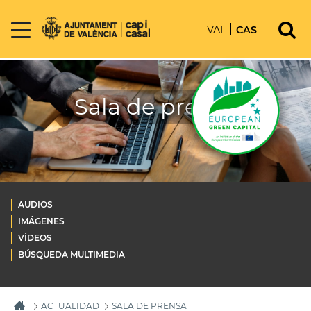
VAL
CAS
Sala de prensa
AUDIOS
IMÁGENES
VÍDEOS
BÚSQUEDA MULTIMEDIA
ACTUALIDAD
SALA DE PRENSA