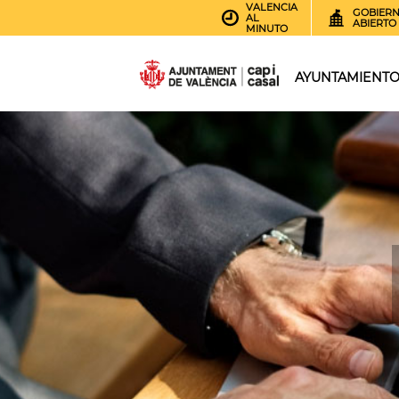
VALENCIA
GOBIER
AL
ABIERTO
MINUTO
AYUNTAMIENT