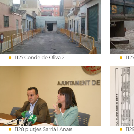
1127.Conde de Oliva 2
112
1128 plutjes Sarrià i Anaïs
112