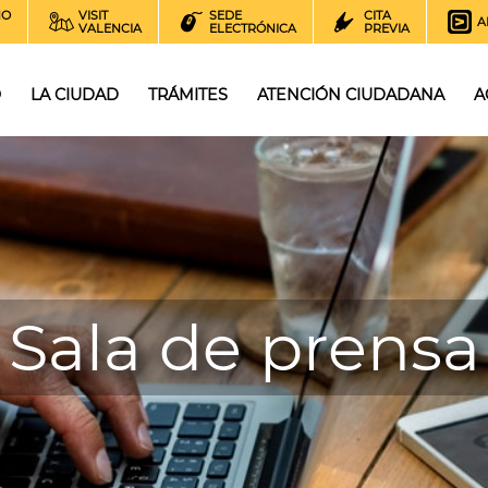
NO
VISIT
SEDE
CITA
A
VALENCIA
ELECTRÓNICA
PREVIA
O
LA CIUDAD
TRÁMITES
ATENCIÓN CIUDADANA
A
Sala de prensa