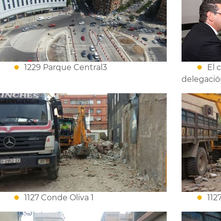
1229 Parque Central3
El 
delegació
1127 Conde Oliva 1
112