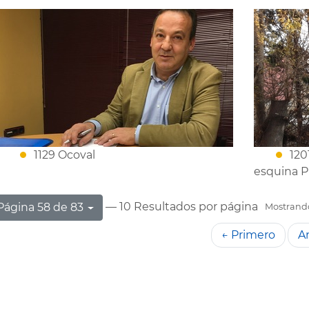
1129 Ocoval
120
esquina P
— 10 Resultados por página
Página 58 de 83
Mostrando 
← Primero
An