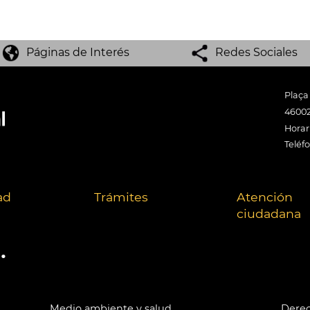
Páginas de Interés
Redes Sociales
Plaça
46002
Horari
Teléf
ad
Trámites
Atención
ciudadana
.
Medio ambiente y salud
Derec