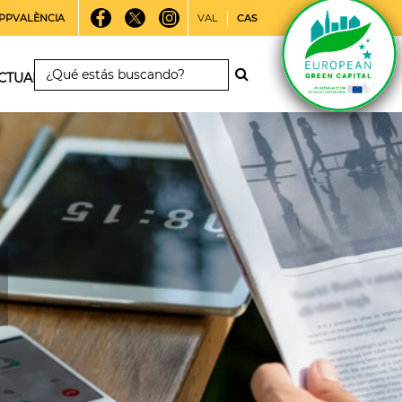
PPVALÈNCIA
VAL
CAS
CTUALIDAD