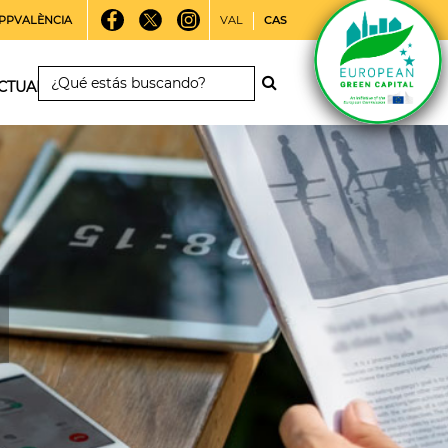
PPVALÈNCIA
VAL
CAS
CTUALIDAD