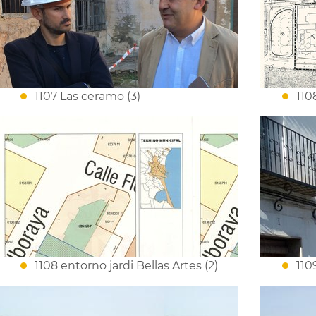
1107 Las ceramo (3)
110
1108 entorno jardi Bellas Artes (2)
110