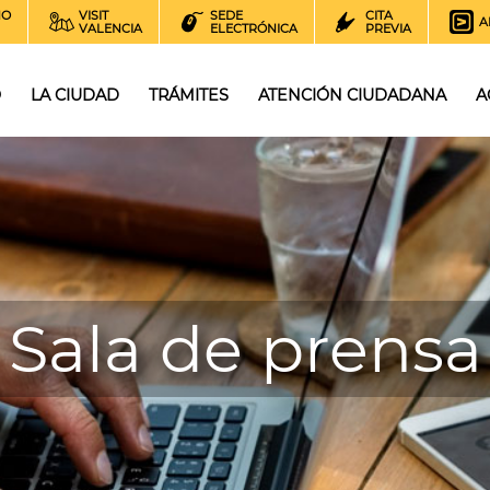
NO
VISIT
SEDE
CITA
A
VALENCIA
ELECTRÓNICA
PREVIA
O
LA CIUDAD
TRÁMITES
ATENCIÓN CIUDADANA
A
Sala de prensa