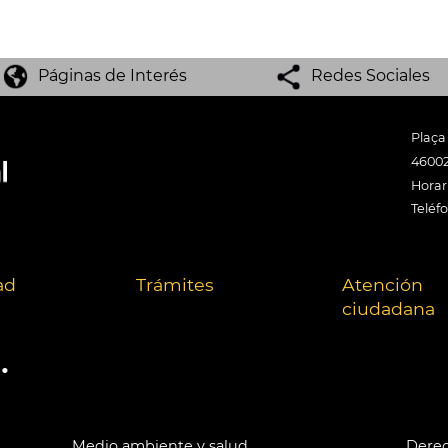
Páginas de Interés
Redes Sociales
Plaça
46002
Horari
Teléf
ad
Trámites
Atención
ciudadana
.
Medio ambiente y salud
Derec