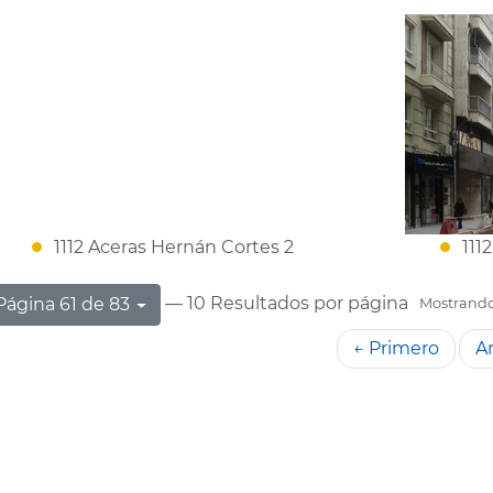
1112 Aceras Hernán Cortes 2
111
— 10 Resultados por página
Página 61 de 83
Mostrando 
← Primero
An