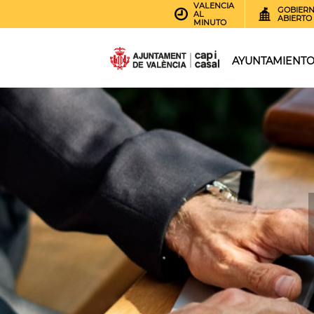
VALENCIA
GOBIER
AL
ABIERTO
MINUTO
AYUNTAMIENT