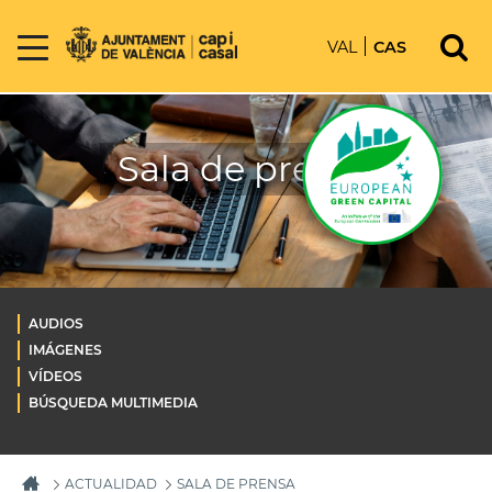
VAL
CAS
Sala de prensa
AUDIOS
IMÁGENES
VÍDEOS
BÚSQUEDA MULTIMEDIA
ACTUALIDAD
SALA DE PRENSA