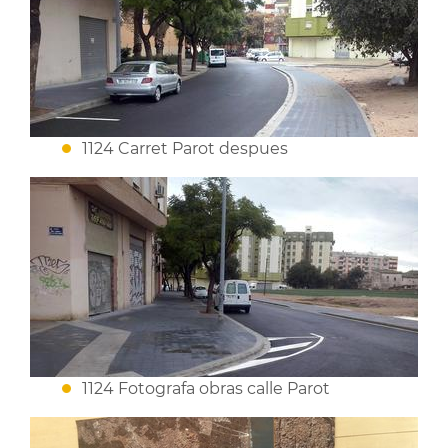
1124 Carret Parot despues
1124 Fotografa obras calle Parot