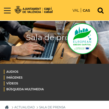
VAL
CAS
Sala de prensa
AUDIOS
IMÁGENES
VÍDEOS
BÚSQUEDA MULTIMEDIA
ACTUALIDAD
SALA DE PRENSA