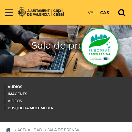
VAL
CAS
Sala de prensa
AUDIOS
IMÁGENES
VÍDEOS
BÚSQUEDA MULTIMEDIA
ACTUALIDAD
SALA DE PRENSA