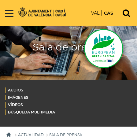
VAL
CAS
Sala de prensa
AUDIOS
IMÁGENES
VÍDEOS
BÚSQUEDA MULTIMEDIA
ACTUALIDAD
SALA DE PRENSA