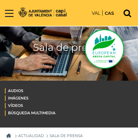
VAL
CAS
Sala de prensa
AUDIOS
IMÁGENES
VÍDEOS
BÚSQUEDA MULTIMEDIA
ACTUALIDAD
SALA DE PRENSA