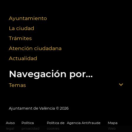
Ayuntamiento
La ciudad
Trámites
Atención ciudadana
Actualidad
Navegación por...
Temas
Ajuntament de València ©
2026
Aviso
Política
Política de
Agencia Antifraude
Mapa
legal
privacidad
cookies
Web