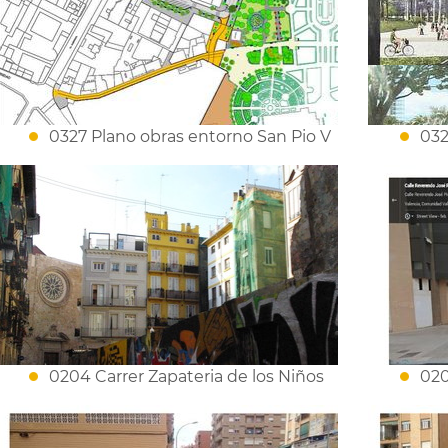
0327 Plano obras entorno San Pio V
032
0204 Carrer Zapateria de los Niños
020