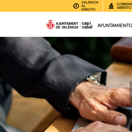
VALENCIA
GOBIER
AL
ABIERTO
MINUTO
AYUNTAMIENT