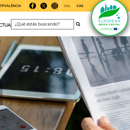
PPVALÈNCIA
VAL
CAS
CTUALIDAD