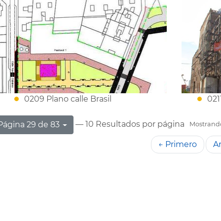
0209 Plano calle Brasil
021
— 10 Resultados por página
Página 29 de 83
Mostrando 
← Primero
An