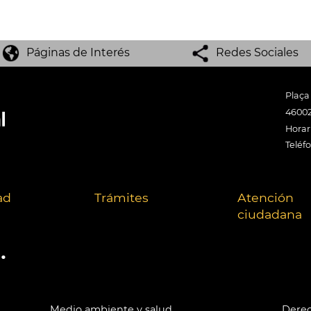
Páginas de Interés
Redes Sociales
Plaça
46002
Horari
Teléf
ad
Trámites
Atención
ciudadana
.
Medio ambiente y salud
Derec