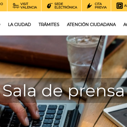
NO
VISIT
SEDE
CITA
A
VALENCIA
ELECTRÓNICA
PREVIA
O
LA CIUDAD
TRÁMITES
ATENCIÓN CIUDADANA
A
Sala de prensa