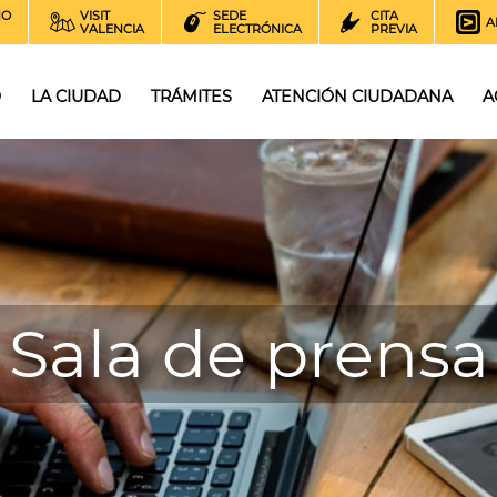
NO
VISIT
SEDE
CITA
A
VALENCIA
ELECTRÓNICA
PREVIA
O
LA CIUDAD
TRÁMITES
ATENCIÓN CIUDADANA
A
Sala de prensa