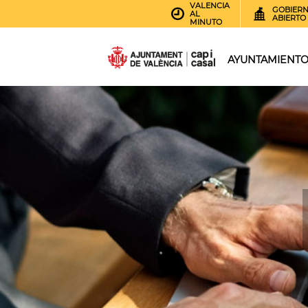
VALENCIA
GOBIER
AL
ABIERTO
MINUTO
AYUNTAMIENT