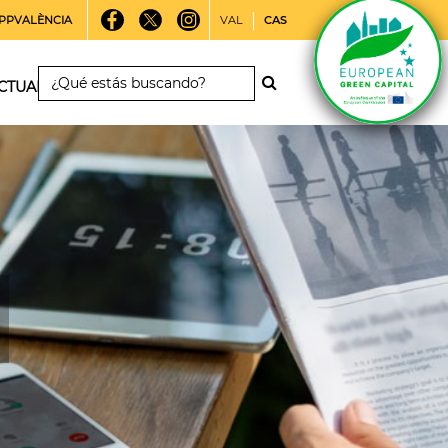
PPVALÈNCIA
VAL
CAS
CTUALIDAD