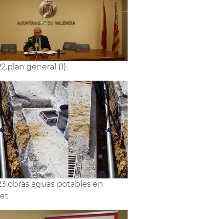
2.plan general (1)
3 obras aguas potables en
et