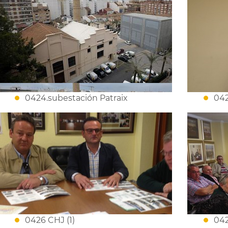
0424.subestación Patraix
042
0426 CHJ (1)
042