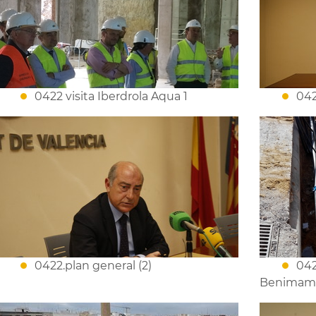
0422 visita Iberdrola Aqua 1
042
0422.plan general (2)
042
Benimam