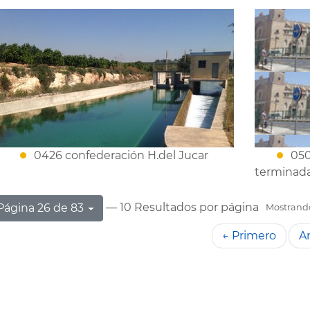
0426 confederación H.del Jucar
050
terminada
— 10 Resultados por página
Página 26 de 83
Mostrando 
← Primero
An