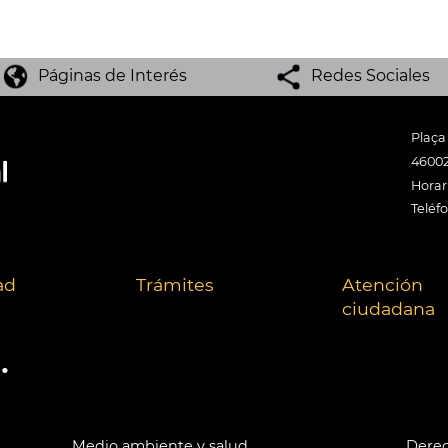
Páginas de Interés
Redes Sociales
Plaça
46002
Horari
Teléf
ad
Trámites
Atención
ciudadana
.
Medio ambiente y salud
Derec