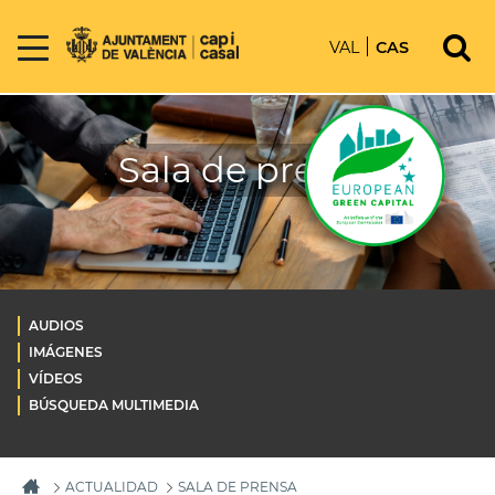
VAL
CAS
Sala de prensa
AUDIOS
IMÁGENES
VÍDEOS
BÚSQUEDA MULTIMEDIA
ACTUALIDAD
SALA DE PRENSA