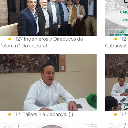
1127 Ingenieros y Directivos de
112
Polonia.Ciclo integral 1
Cabanyal
1121 Tallers Pla Cabanyal (1)
112