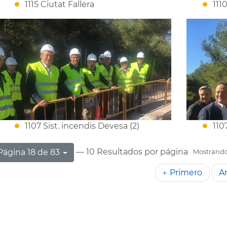
1115 Ciutat Fallera
111
1107 Sist. incendis Devesa (2)
110
— 10 Resultados por página
Página 18 de 83
Mostrando 
← Primero
An