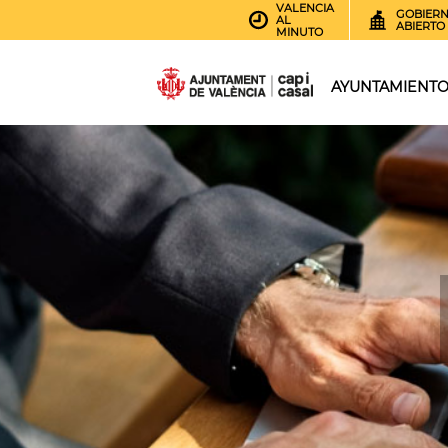
VALENCIA
GOBIER
AL
ABIERTO
MINUTO
AYUNTAMIENT