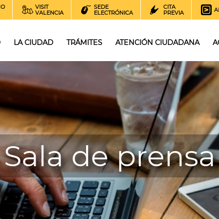
NO
VISIT
SEDE
CITA
A
VALENCIA
ELECTRÓNICA
PREVIA
O
LA CIUDAD
TRÁMITES
ATENCIÓN CIUDADANA
A
Sala de prensa