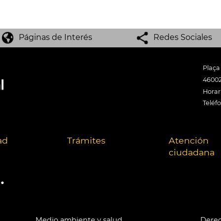
Páginas de Interés
Redes Sociales
Plaça
46002
Horari
Teléf
ad
Trámites
Atención
ciudadana
.
Medio ambiente y salud
Derec