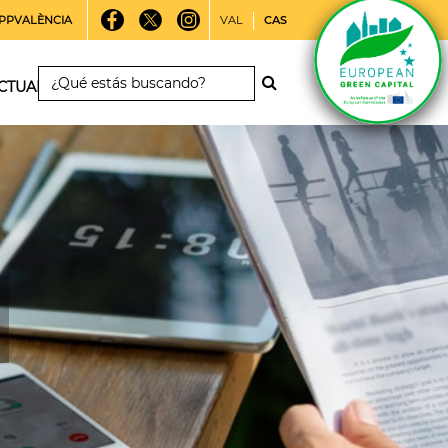
PPVALÈNCIA
VAL
CAS
CTUALIDAD