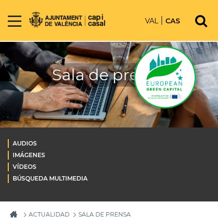
VAL
CAS
Sala de prensa
AUDIOS
IMÁGENES
VÍDEOS
BÚSQUEDA MULTIMEDIA
ACTUALIDAD
SALA DE PRENSA