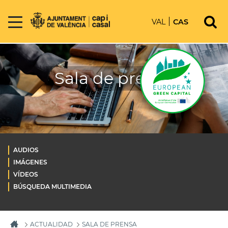
VAL
CAS
Sala de prensa
AUDIOS
IMÁGENES
VÍDEOS
BÚSQUEDA MULTIMEDIA
ACTUALIDAD
SALA DE PRENSA