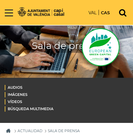
VAL
CAS
Sala de prensa
AUDIOS
IMÁGENES
VÍDEOS
BÚSQUEDA MULTIMEDIA
ACTUALIDAD
SALA DE PRENSA