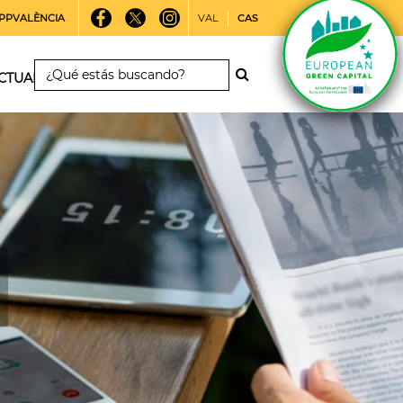
PPVALÈNCIA
VAL
CAS
CTUALIDAD