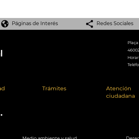
Páginas de Interés
Redes Sociales
Plaça
46002
Horari
Teléf
ad
Trámites
Atención
ciudadana
.
Medio ambiente y salud
Derec