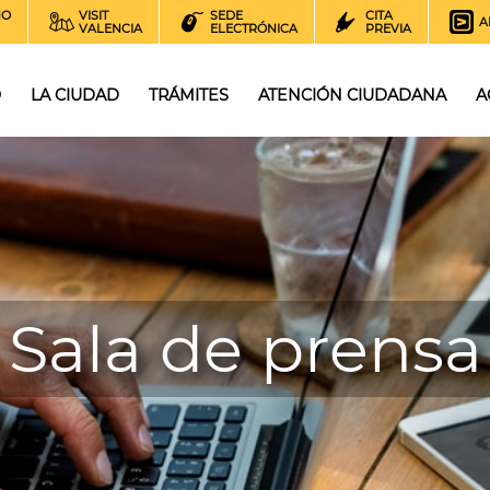
NO
VISIT
SEDE
CITA
A
VALENCIA
ELECTRÓNICA
PREVIA
O
LA CIUDAD
TRÁMITES
ATENCIÓN CIUDADANA
A
Sala de prensa