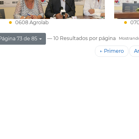
0608 Agrolab
070
— 10 Resultados por página
Página 73 de 85
Mostrando 
← Primero
An