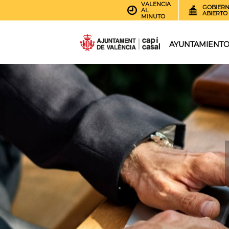
VALENCIA
GOBIER
AL
ABIERTO
MINUTO
AYUNTAMIENT