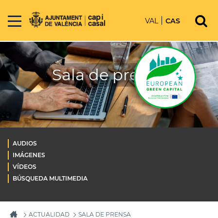
VAL
CAS
Sala de prensa
AUDIOS
IMÁGENES
VÍDEOS
BÚSQUEDA MULTIMEDIA
ACTUALIDAD
SALA DE PRENSA