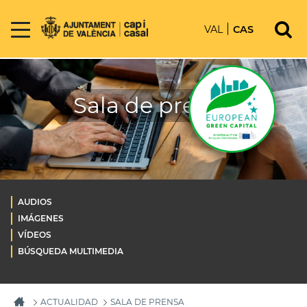
VAL
CAS
Sala de prensa
AUDIOS
IMÁGENES
VÍDEOS
BÚSQUEDA MULTIMEDIA
ACTUALIDAD
SALA DE PRENSA